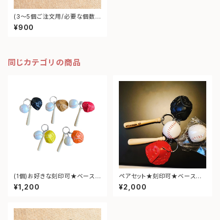
(3～5個ご注文用/必要な個数を
入力ください) ★刻印可★ベー
¥900
スボールキーホルダー(送料無
料)
同じカテゴリの商品
(1個)お好きな刻印可★ベース
ペアセット★刻印可★ベースボ
ボールキーホルダー(送料無料)
ールキーホルダー(送料無料)
¥1,200
¥2,000