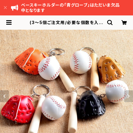
ベースキーホルダーの「青グローブ」はただいま欠品
中となります
(3～5個ご注文用/必要な個数を入力
ください) ★刻印可★ベースボールキ
ーホルダー(送料無料) | Kakiseed
onlineshop