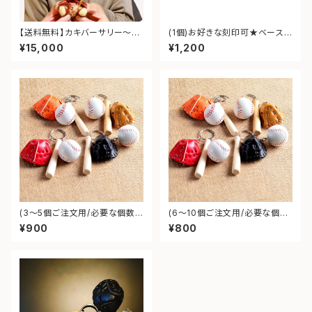
【送料無料】カキバーサリー～大
(1個)お好きな刻印可★ベース
切な記念日に～
ボールキーホルダー(送料無料)
¥15,000
¥1,200
(3～5個ご注文用/必要な個数を
(6～10個ご注文用/必要な個数
入力ください) ★刻印可★ベー
を入力ください) ★刻印可★ベ
¥900
¥800
スボールキーホルダー(送料無
ースボールキーホルダー(送料
料)
無料)