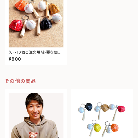
(6～10個ご注文用/必要な個数
を入力ください) ★刻印可★ベ
¥800
ースボールキーホルダー(送料
無料)
その他の商品